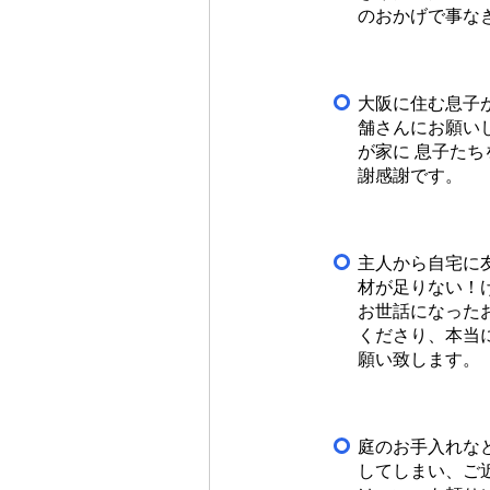
のおかげで事な
大阪に住む息子
舗さんにお願い
が家に 息子た
謝感謝です。
主人から自宅に
材が足りない！
お世話になった
くださり、本当
願い致します。
庭のお手入れな
してしまい、ご