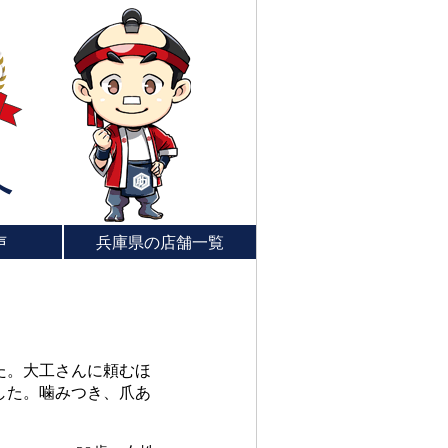
へ
声
兵庫県の店舗一覧
た。大工さんに頼むほ
した。噛みつき、爪あ